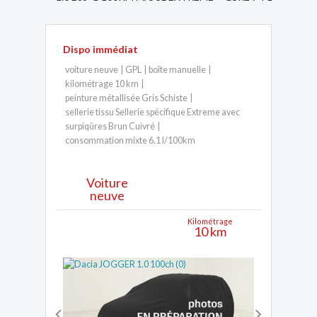
Dispo immédiat
voiture neuve
GPL
boîte manuelle
kilométrage 10 km
peinture métallisée Gris Schiste
sellerie tissu Sellerie spécifique Extreme avec
surpiqûres Brun Cuivré
consommation mixte 6.1 l/100km
Voiture
neuve
Kilométrage
10 km