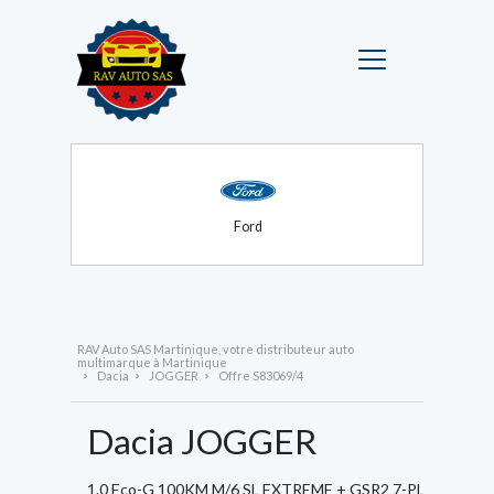
Ford
RAV Auto SAS Martinique, votre distributeur auto
multimarque à Martinique
Dacia
JOGGER
Offre S83069/4
Dacia
JOGGER
1.0 Eco-G 100KM M/6 SL EXTREME + GSR2 7-PLACES