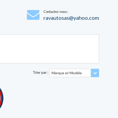
Contactez-nous :
ravautosas@yahoo.com
Trier par :
Toggle Dro
Marque et Modèle
2 TDCI 200 AUTO DOUBLE CAB
Prix selon
équipements
km
es