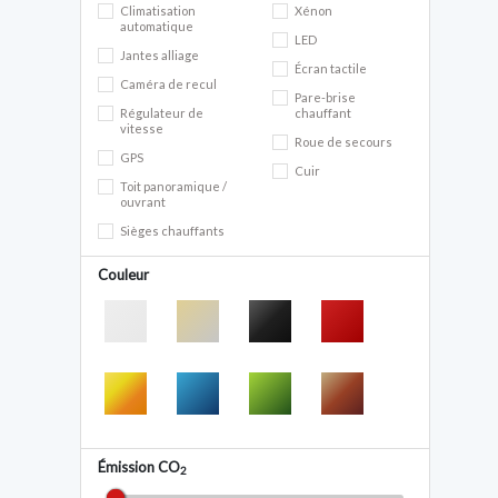
Climatisation
Xénon
automatique
LED
Jantes alliage
Écran tactile
Caméra de recul
Pare-brise
Régulateur de
chauffant
vitesse
Roue de secours
GPS
Cuir
Toit panoramique /
ouvrant
Sièges chauffants
Couleur
Émission CO
2