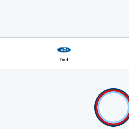
Ford
Ford Ranger 3
III (2) 3.
WILDTRAK
ref. P7024
Voiture neuve
01/2019
,
10 
Disponibilité Europe
Plusieurs Coloris Disponibl