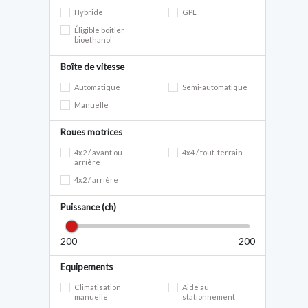
Hybride
GPL
Éligible boitier
bioethanol
Boîte de vitesse
Automatique
Semi-automatique
Manuelle
Roues motrices
4x2 / avant ou
4x4 / tout-terrain
arrière
4x2 / arrière
Puissance (ch)
200
200
Equipements
Climatisation
Aide au
manuelle
stationnement